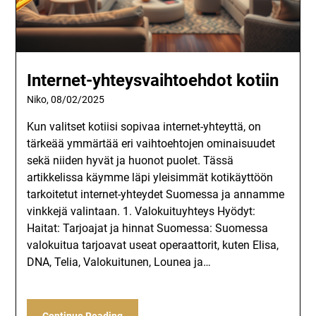
Internet-yhteysvaihtoehdot kotiin
Niko,
08/02/2025
Kun valitset kotiisi sopivaa internet-yhteyttä, on
tärkeää ymmärtää eri vaihtoehtojen ominaisuudet
sekä niiden hyvät ja huonot puolet. Tässä
artikkelissa käymme läpi yleisimmät kotikäyttöön
tarkoitetut internet-yhteydet Suomessa ja annamme
vinkkejä valintaan. 1. Valokuituyhteys Hyödyt:
Haitat: Tarjoajat ja hinnat Suomessa: Suomessa
valokuitua tarjoavat useat operaattorit, kuten Elisa,
DNA, Telia, Valokuitunen, Lounea ja…
Continue Reading