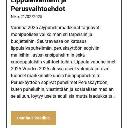
Lippulaivamallit ja
Perusvaihtoehdot
Niko,
21/02/2025
Vuonna 2025 älypuhelinmarkkinat tarjoavat
monipuolisen valikoiman eri tarpeisiin ja
budjetteihin. Seuraavassa on katsaus
lippulaivapuhelimiin, peruskäyttöön sopiviin
malleihin, lasten ensipuhelimiin sekä
eurooppalaisiin vaihtoehtoihin. Lippulaivapuhelimet
2025 Vuoden 2025 alussa useat valmistajat ovat
tuoneet markkinoille uusia huippupuhelimia:
Peruskäyttöön sopivat puhelimet Peruskäyttöön,
kuten puheluihin, viestintään ja sosiaalisen median
selailuun, löytyy useita edullisia mutta laadukkaita…
Continue Reading