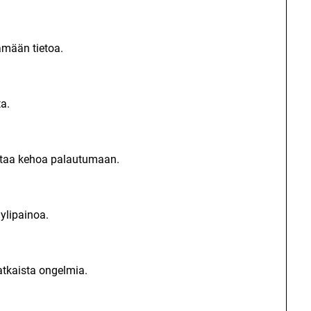
ämään tietoa.
ta.
ttaa kehoa palautumaan.
ylipainoa.
atkaista ongelmia.