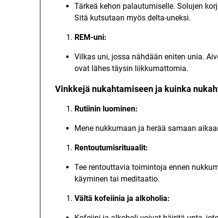
Tärkeä kehon palautumiselle. Solujen kor
Sitä kutsutaan myös delta-uneksi.
REM-uni:
Vilkas uni, jossa nähdään eniten unia. Aivo
ovat lähes täysin liikkumattomia.
Vinkkejä nukahtamiseen ja kuinka nukah
Rutiinin luominen:
Mene nukkumaan ja herää samaan aikaan 
Rentoutumisrituaalit:
Tee rentouttavia toimintoja ennen nukk
käyminen tai meditaatio.
Vältä kofeiinia ja alkoholia:
Kofeiini ja alkoholi voivat häiritä unta, jot