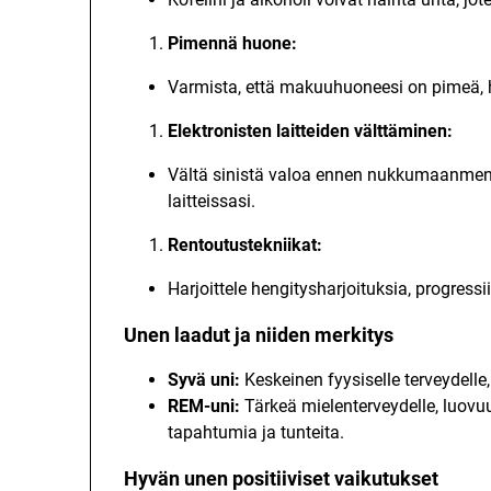
Pimennä huone:
Varmista, että makuuhuoneesi on pimeä, hil
Elektronisten laitteiden välttäminen:
Vältä sinistä valoa ennen nukkumaanmeno
laitteissasi.
Rentoutustekniikat:
Harjoittele hengitysharjoituksia, progressi
Unen laadut ja niiden merkitys
Syvä uni:
Keskeinen fyysiselle terveydell
REM-uni:
Tärkeä mielenterveydelle, luovuu
tapahtumia ja tunteita.
Hyvän unen positiiviset vaikutukset