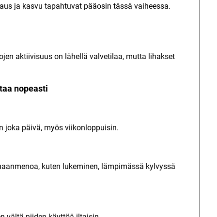
jaus ja kasvu tapahtuvat pääosin tässä vaiheessa.
jen aktiivisuus on lähellä valvetilaa, mutta lihakset
taa nopeasti
joka päivä, myös viikonloppuisin.
umaanmenoa, kuten lukeminen, lämpimässä kylvyssä
en vältä niiden käyttöä iltaisin.