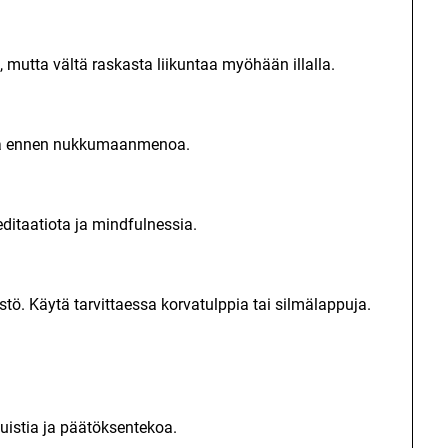
mutta vältä raskasta liikuntaa myöhään illalla.
ioita ennen nukkumaanmenoa.
editaatiota ja mindfulnessia.
ö. Käytä tarvittaessa korvatulppia tai silmälappuja.
istia ja päätöksentekoa.