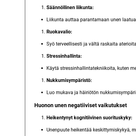
Säännöllinen liikunta:
Liikunta auttaa parantamaan unen laatua, 
Ruokavalio:
Syö terveellisesti ja vältä raskaita ater
Stressinhallinta:
Käytä stressinhallintatekniikoita, kuten m
Nukkumisympäristö:
Luo mukava ja häiriötön nukkumisympärist
Huonon unen negatiiviset vaikutukset
Heikentynyt kognitiivinen suorituskyky:
Unenpuute heikentää keskittymiskykyä, mu