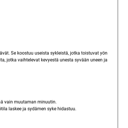
äävät. Se koostuu useista sykleistä, jotka toistuvat yön
ita, jotka vaihtelevat kevyestä unesta syvään uneen ja
stää vain muutaman minuutin.
tila laskee ja sydämen syke hidastuu.