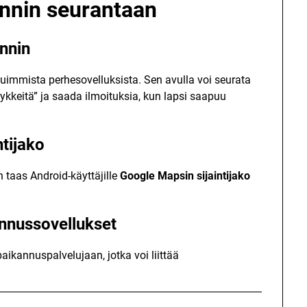
innin seurantaan
nnin
uimmista perhesovelluksista. Sen avulla voi seurata
hykkeitä” ja saada ilmoituksia, kun lapsi saapuu
ntijako
 taas Android-käyttäjille
Google Mapsin sijaintijako
nnussovellukset
aikannuspalvelujaan, jotka voi liittää