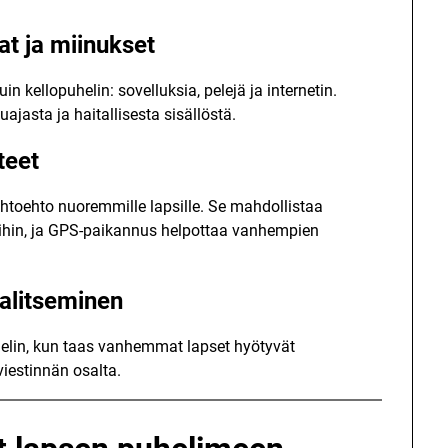
at ja miinukset
 kellopuhelin: sovelluksia, pelejä ja internetin.
ajasta ja haitallisesta sisällöstä.
teet
aihtoehto nuoremmille lapsille. Se mahdollistaa
oihin, ja GPS-paikannus helpottaa vanhempien
valitseminen
uhelin, kun taas vanhemmat lapset hyötyvät
viestinnän osalta.