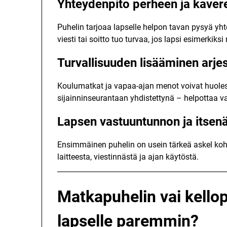
Yhteydenpito perheen ja kaver
Puhelin tarjoaa lapselle helpon tavan pysyä yh
viesti tai soitto tuo turvaa, jos lapsi esimerkik
Turvallisuuden lisääminen arje
Koulumatkat ja vapaa-ajan menot voivat huoles
sijainninseurantaan yhdistettynä – helpottaa v
Lapsen vastuuntunnon ja itsen
Ensimmäinen puhelin on usein tärkeä askel koh
laitteesta, viestinnästä ja ajan käytöstä.
Matkapuhelin vai kellop
lapselle paremmin?