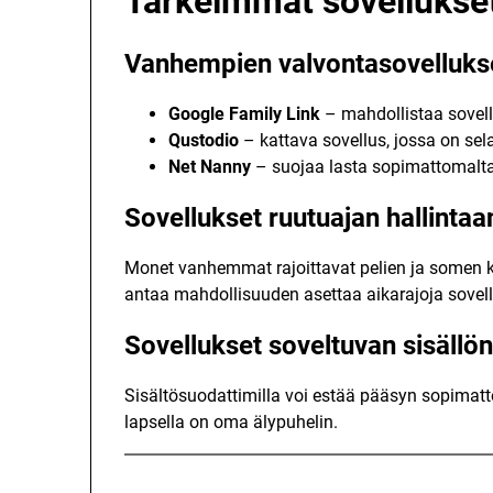
Tärkeimmät sovellukse
Vanhempien valvontasovelluks
Google Family Link
– mahdollistaa sovell
Qustodio
– kattava sovellus, jossa on sela
Net Nanny
– suojaa lasta sopimattomalta s
Sovellukset ruutuajan hallintaa
Monet vanhemmat rajoittavat pelien ja somen kä
antaa mahdollisuuden asettaa aikarajoja sovellu
Sovellukset soveltuvan sisällö
Sisältösuodattimilla voi estää pääsyn sopimatto
lapsella on oma älypuhelin.