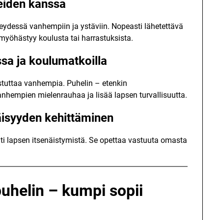
eiden kanssa
teydessä vanhempiin ja ystäviin. Nopeasti lähetettävä
si myöhästyy koulusta tai harrastuksista.
ssa ja koulumatkoilla
tuttaa vanhempia. Puhelin – etenkin
anhempien mielenrauhaa ja lisää lapsen turvallisuutta.
äisyyden kehittäminen
ti lapsen itsenäistymistä. Se opettaa vastuuta omasta
uhelin – kumpi sopii