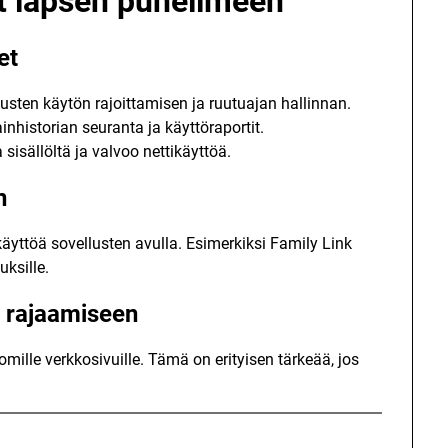
t lapsen puhelimeen
et
usten käytön rajoittamisen ja ruutuajan hallinnan.
inhistorian seuranta ja käyttöraportit.
isällöltä ja valvoo nettikäyttöä.
n
yttöä sovellusten avulla. Esimerkiksi Family Link
ksille.
n rajaamiseen
mille verkkosivuille. Tämä on erityisen tärkeää, jos