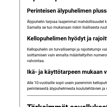
Perinteisen älypuhelimen pluss
Älypuhelin tarjoaa laajemmat mahdollisuudet kuin
Samalla se tuo mukanaan riskin liiallisesta ruutu
Kellopuhelimen hyödyt ja rajoit
Kellopuhelin on turvallisempi ja rajoitetumpi v
soittamisen vain ennalta määriteltyihin numer
valvontaa.
Ikä- ja käyttötarpeen mukaan 
Alle 10-vuotiaille sopii usein paremmin kellop
perinteisestä älypuhelimesta koulutehtävien ja 